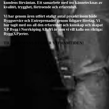
kundens förväntan. Ett samarbete med oss kännetecknas av
kvalitét, trygghet, förtroende och erfarenhet.
Vi har genom åren utfört otaligt antal projekt inom både
Byggservice och Entreprenader genom tidigare företag. Vi
har tagit med oss all den erfarenhet och kunskap och skapat
XP Bygg i Norrköping AB.
Vi är som vi vill kalla oss riktiga:
Bygg(XP)erter.
TILLSAMMANS BYGGER VI FRAMTIDEN!